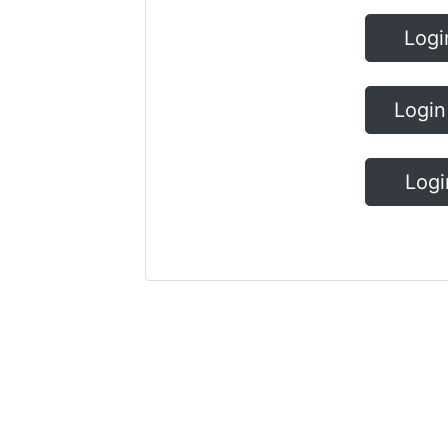
Logi
Login
Logi